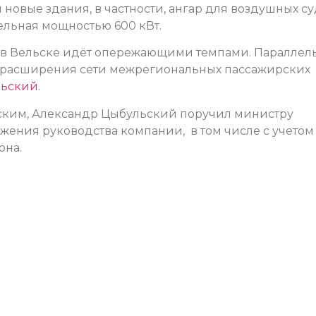
новые здания, в частности, ангар для воздушных су
ельная мощностью 600 кВт.
а в Вельске идёт опережающими темпами. Параллел
 расширения сети межрегиональных пассажирских
льский.
вским, Александр Цыбульский поручил министру
жения руководства компании, в том числе с учетом
она.