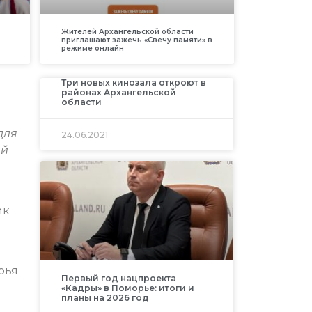
Жителей Архангельской области
приглашают зажечь «Свечу памяти» в
режиме онлайн
Три новых кинозала откроют в
районах Архангельской
области
для
24.06.2021
ий
ик
рья
Первый год нацпроекта
«Кадры» в Поморье: итоги и
планы на 2026 год