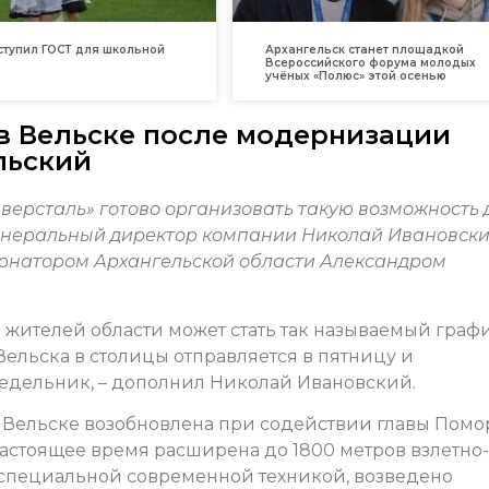
вступил ГОСТ для школьной
Архангельск станет площадкой
Всероссийского форума молодых
учёных «Полюс» этой осенью
в Вельске после модернизации
льский
ерсталь» готово организовать такую возможность 
генеральный директор компании Николай Ивановск
бернатором Архангельской области Александром
 жителей области может стать так называемый граф
Вельска в столицы отправляется в пятницу и
недельник, – дополнил Николай Ивановский.
 Вельске возобновлена при содействии главы Помо
 настоящее время расширена до 1800 метров взлетно-
 специальной современной техникой, возведено