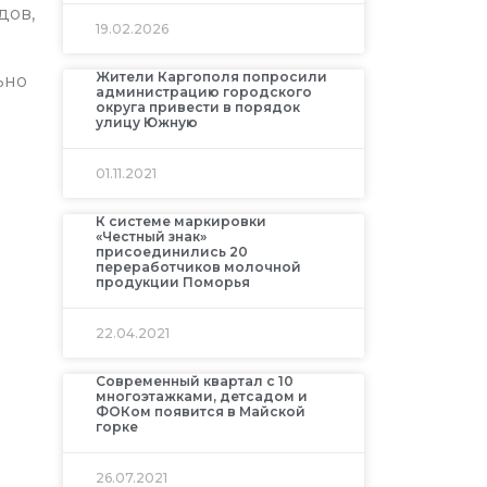
дов,
19.02.2026
Жители Каргополя попросили
ьно
администрацию городского
округа привести в порядок
улицу Южную
01.11.2021
К системе маркировки
«Честный знак»
присоединились 20
переработчиков молочной
продукции Поморья
22.04.2021
Современный квартал с 10
многоэтажками, детсадом и
ФОКом появится в Майской
горке
26.07.2021