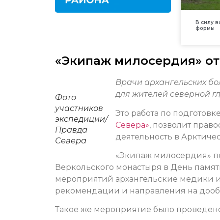
В силу 
формы
«Экипаж милосердия» от
Врачи архангельских б
для жителей северной г
Фото
участников
Это работа по подготовк
экспедиции/
Севера»
, позволит прав
Правда
деятельность в Арктиче
Севера
«Экипаж милосердия» п
Веркольского монастыря в День памя
мероприятий архангельские медики и
рекомендации и направления на дообс
Такое же мероприятие было проведен