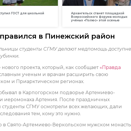
вступил ГОСТ для школьной
Архангельск станет площадкой
Всероссийского форума молодых
учёных «Полюс» этой осенью
правился в Пинежский район
ольницы студенты СГМУ делают медпомощь доступн
лубинки.
е нового проекта, который, как сообщает
«Правда
ославным ученым и врачам расширить свою
ском и Приарктическом регионах.
обывал в Карпогорском подворье Артемиево-
ти иеромонаха Артемия. После праздничных
 студенты СГМУ осмотрели всех желающих, дали
ледования тем, кому это нужно.
о в Свято-Артемиево-Веркольском мужском монасты