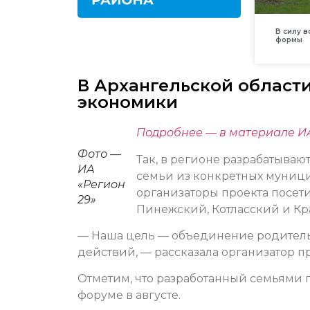
В силу 
формы
В Архангельской област
экономики
Подробнее — в материале ИА
Фото —
Так, в регионе разрабатываю
ИА
семьи из конкретных муницип
«Регион
организаторы проекта посети
29»
Пинежский, Котласский и К
— Наша цель — объединение родительс
действий, — рассказала организатор п
Отметим, что разработанный семьями 
форуме в августе.