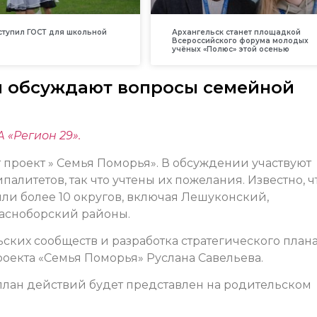
вступил ГОСТ для школьной
Архангельск станет площадкой
Всероссийского форума молодых
учёных «Полюс» этой осенью
и обсуждают вопросы семейной
 «Регион 29».
т проект » Семья Поморья». В обсуждении участвуют
алитетов, так что учтены их пожелания. Известно, ч
ли более 10 округов, включая Лешуконский,
расноборский районы.
ких сообществ и разработка стратегического план
роекта «Семья Поморья» Руслана Савельева.
план действий будет представлен на родительском