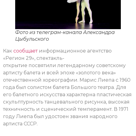
Фото из телеграм-канала Александра
Цыбульского
Как
сообщает
информационное агентство
«Регион 29», спектакль-
открытие посвятили легендарному советскому
артисту балета и всей эпохе «золотого века»
отечественной хореографии. Марис Лиепа с 1960
года был солистом балета Большого театра. Для
его балетного искусства характерна пластическая
скульптурность танцевального рисунка, высокая
техничность и сценический темперамент. В 1971
году Лиепа был удостоен звания народного
артиста СССР.