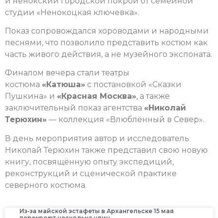
и нёнокский городской покрой от семейной
студии «Ненокоцкая ключевка».
Показ сопровождался хороводами и народными
песнями, что позволило представить костюм как
часть живого действия, а не музейного экспоната.
Финалом вечера стали театры
костюма
«Катюша»
с постановкой «Сказки
Пушкина» и
«Красная Москва»
, а также
заключительный показ агентства
«Николай
Терюхин»
— коллекция «Влюблённый в Север».
В день мероприятия автор и исследователь
Николай Терюхин также представил свою новую
книгу, посвящённую опыту экспедиций,
реконструкций и сценической практике
северного костюма.
Из-за майской эстафеты в Архангельске 15 мая
перекроют несколько улиц