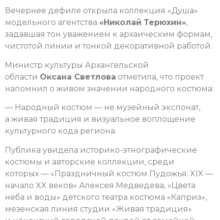
Вечернее дефиле открыла коллекция «Душа»
модельного агентства
«Николай Терюхин»
,
задавшая тон уважением к архаическим формам,
чистотой линии и тонкой декоративной работой.
Министр культуры Архангельской
области
Оксана Светлова
отметила, что проект
напомнил о живом значении народного костюма:
— Народный костюм — не музейный экспонат,
а живая традиция и визуальное воплощение
культурного кода региона.
Публика увидела историко-этнографические
костюмы и авторские коллекции, среди
которых — «Праздничный костюм Пудожья: XIX —
начало XX веков» Алексея Медведева, «Цвета
неба и воды» детского театра костюма «Каприз»,
мезенская линия студии «Живая традиция»