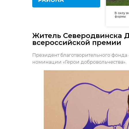
В силу 
формы
Житель Северодвинска Д
всероссийской премии
Президент благотворительного фонда 
номинации «Герои добровольчества».