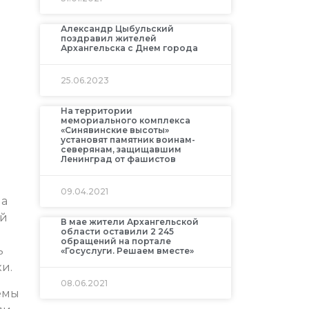
Александр Цыбульский
поздравил жителей
Архангельска с Днем города
25.06.2023
На территории
мемориального комплекса
«Синявинские высоты»
установят памятник воинам-
северянам, защищавшим
Ленинград от фашистов
09.04.2021
ла
ой
В мае жители Архангельской
области оставили 2 245
обращений на портале
ь
«Госуслуги. Решаем вместе»
и.
08.06.2021
емы