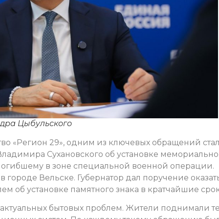
ндра Цыбульского
о «Регион 29», одним из ключевых обращений ста
Владимира Сухановского об установке мемориальн
 погибшему в зоне специальной военной операции.
 городе Вельске. Губернатор дал поручение оказат
ем об установке памятного знака в кратчайшие срок
ь актуальных бытовых проблем. Жители поднимали т