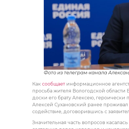
Фото из телеграм-канала Алекса
Как
сообщает
информационное агентств
просьба жителя Вологодской области 
доски его брату Алексею, героически
Алексей Сухановский ранее проживал в
содействие, договорившись с заявител
Значительная часть вопросов касалас