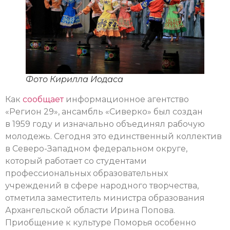
Фото Кирилла Иодаса
Как
сообщает
информационное агентство
«Регион 29», ансамбль «Сиверко» был создан
в 1959 году и изначально объединял рабочую
молодежь. Сегодня это единственный коллектив
в Северо-Западном федеральном округе,
который работает со студентами
профессиональных образовательных
учреждений в сфере народного творчества,
отметила заместитель министра образования
Архангельской области Ирина Попова.
Приобщение к культуре Поморья особенно