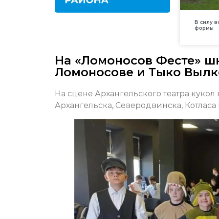
В силу 
формы
На «Ломоносов Фесте» ш
Ломоносове и Тыко Вылк
На сцене Архангельского театра кукол
Архангельска, Северодвинска, Котласа