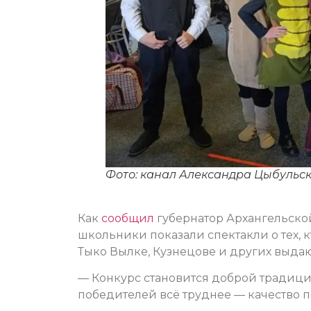
Фото: канал Александра Цыбульск
Как
сообщил
губернатор Архангельско
школьники показали спектакли о тех, 
Тыко Вылке, Кузнецове и других выда
— Конкурс становится доброй традици
победителей всё труднее — качество п