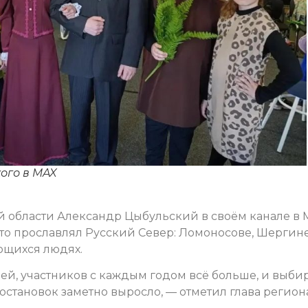
ого в MAX
й области Александр Цыбульский в своём канале в 
кто прославлял Русский Север: Ломоносове, Шергине
ющихся людях.
ей, участников с каждым годом всё больше, и выби
остановок заметно выросло, — отметил глава региона