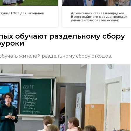
вступил ГОСТ для школьной
Архангельск станет площадкой
Всероссийского форума молодых
учёных «Полюс» этой осенью
слых обучают раздельному сбору
оуроки
обучать жителей раздельному сбору отходов.