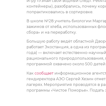
игру «Узнай свой водный след». Ребят
контейнеры), разобрались, почему коро
попрактиковались в сортировке.
В школе №28 учитель биологии Маргар
зажимов от хлеба, использованных фло
сбора» и на переработку.
Большую работу ведёт областной Дворе
работает Экостанция, а одна из прогр
года) — включает естественно-научный
рационального природопользования, 
программой охвачено около 500 детей 
Как
сообщает
информационное агентст
гендиректора АЭО Сергей Хезин отмети
лагерях. Мероприятия проводятся в р
программы «Чистое Поморье». Подать з