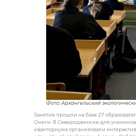
Фото: Архангельский экологическ
Занятия прошли на базе 27 образоват
Онеги. В Северодвинске для учеников 
кванториума организовали интерактив