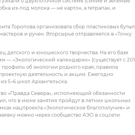
а узнали о двухпоточной системе (синие и зелёные
бка из-под молока — не картон, а тетрапак, и
ита Торопова организовала сбор пластиковых бутыл
мастеров и ручек. Вторсырьё отправляется в «Точку
ц детского и юношеского творчества. На его базе
амм — «Экологический календарик» (существует с 201
 профиль об экологии родного края, правила
проектную деятельность и акции. Ежегодно
из 5–6 школ Архангельска.
во «Правда Севера», исполняющий обязанности
л, что в июне занятия пройдут в летних школьных
амках нацпроекта «Экологическое благополучие» и
аявку можно через сообщество АЭО в соцсети.