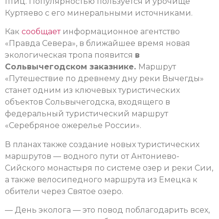
птиц. Популярностью пользуется и урочище
Куртяево с его минеральными источниками.
Как
сообщает
информационное агентство
«Правда Севера», в ближайшее время новая
экологическая тропа появится
в
Сольвычегодском заказнике.
Маршрут
«Путешествие по древнему дну реки Вычегды»
станет одним из ключевых туристических
объектов Сольвычегодска, входящего в
федеральный туристический маршрут
«Серебряное ожерелье России».
В планах также создание новых туристических
маршрутов — водного пути от Антониево-
Сийского монастыря по системе озер и реки Сии,
а также велосипедного маршрута из Емецка к
обители через Святое озеро.
— День эколога — это повод поблагодарить всех,