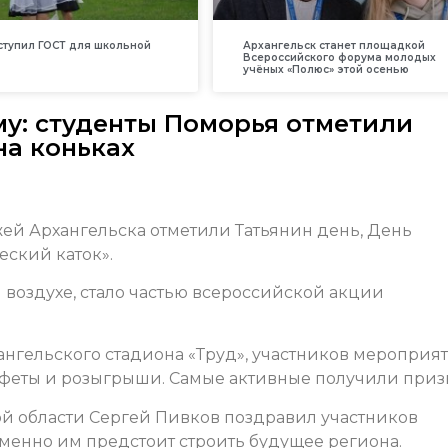
вступил ГОСТ для школьной
Архангельск станет площадкой
Всероссийского форума молодых
учёных «Полюс» этой осенью
му: студенты Поморья отметили
на коньках
жей Архангельска отметили Татьянин день, День
еский каток».
 воздухе, стало частью всероссийской акции
ангельского стадиона «Труд», участников мероприя
афеты и розыгрыши. Самые активные получили приз
ой области Сергей Пивков поздравил участников
именно им предстоит строить будущее региона.