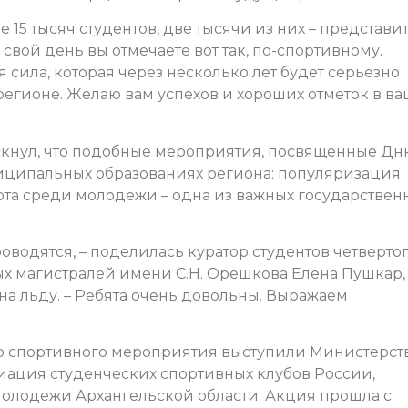
е 15 тысяч студентов, две тысячи из них – представи
то свой день вы отмечаете вот так, по-спортивному.
 сила, которая через несколько лет будет серьезно
регионе. Желаю вам успехов и хороших отметок в в
ркнул, что подобные мероприятия, посвященные Дн
униципальных образованиях региона: популяризация
рта среди молодежи – одна из важных государствен
роводятся, – поделилась куратор студентов четверто
ых магистралей имени С.Н. Орешкова Елена Пушкар,
а льду. – Ребята очень довольны. Выражаем
го спортивного мероприятия выступили Министерст
ация студенческих спортивных клубов России,
олодежи Архангельской области.
Акция прошла с