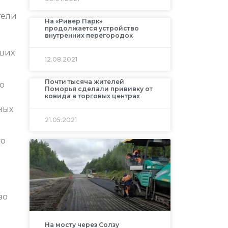
тели
На «Ривер Парк»
продолжается устройство
внутренних перегородок
аших
12.08.2021
Почти тысяча жителей
ю
Поморья сделали прививку от
ковида в торговых центрах
ных
21.05.2021
го
во
На мосту через Солзу