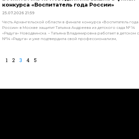
конкурса «Воспитатель года России»
25.07.2026
21:59
Честь Архангельской области в финале конкурса «Воспитатель года
России» в Москве защитит Татьяна Андреева из детского сада № 14
«Радуга» Новодвинска. – Татьяна Владимировна работает в детском 
№14 «Радуга» и уже подтвердила свой профессионализм,
1
2
3
4
5