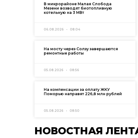
В микрорайоне Малая Слобода
Мезени возводят биотопливную
котельную на 3 МВт
06.08.2026
08:04
На мосту через Солзу завершаются
ремонтные работы
05.08.2026
08:56
На компенсации за оплату ЖКУ
Поморью направят 226,8 млн рублей
05.08.2026
08:50
НОВОСТНАЯ ЛЕНТ