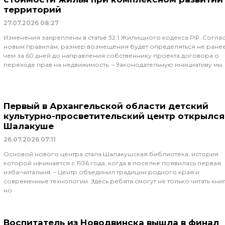
территорий
27.07.2026
08:27
Изменения закреплены в статье 32.1 Жилищного кодекса РФ. Согла
новым правилам, размер возмещения будет определяться не ране
чем за 60 дней до направления собственнику проекта договора о
переходе прав на недвижимость. – Законодательную инициативу мы
Первый в Архангельской области детский
культурно-просветительский центр открылся
Шалакуше
26.07.2026
07:11
Основой нового центра стала Шалакушская библиотека, история
которой начинается с 1936 года, когда в поселке появилась первая
изба-читальня. – Центр объединил традиции родного края и
современные технологии. Здесь ребята смогут не только читать книг
но
Воспитатель из Новодвинска вышла в финал