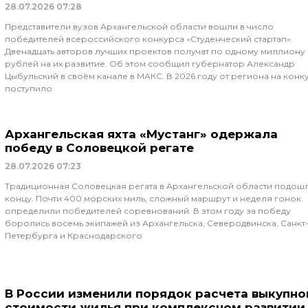
28.07.2026
07:28
Представители вузов Архангельской области вошли в число
победителей всероссийского конкурса «Студенческий стартап».
Двенадцать авторов лучших проектов получат по одному миллиону
рублей на их развитие. Об этом сообщил губернатор Александр
Цыбульский в своём канале в МАКС. В 2026 году от региона на конк
поступило
Архангельская яхта «Мустанг» одержала
победу в Соловецкой регате
28.07.2026
07:23
Традиционная Соловецкая регата в Архангельской области подошл
концу. Почти 400 морских миль, сложный маршрут и неделя гонок
определили победителей соревнований. В этом году за победу
боролись восемь экипажей из Архангельска, Северодвинска, Санкт
Петербурга и Краснодарского
В России изменили порядок расчета выкупно
стоимости жилья при комплексном развитии