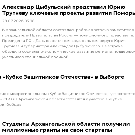
Александр Цыбульский представил Юрию
Трутневу ключевые проекты развития Помор
29.07.2026
07:18
В Архангельской области состоялась рабочая встреча заместителя
председателя Правительства России — полномочного представите
Президента РФ в Дальневосточном федеральном округе Юрия
Трутнева и губернатора Александра Цыбульского. На встрече
обсудили социально-экономическое развитие региона, поддержку
участников специальной военной
в «Кубке Защитников Отечества» в Выборге
тие в межрегиональном «Кубке Защитников Отечества», где встретят
 СВО из Архангельской области готовятся к участию в «Кубке
для бойцов
Студенты Архангельской области получили
миллионные гранты на свои стартапы