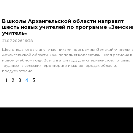
В школы Архангельской области направят
шесть новых учителей по программе «Земски
учитель»
21.07.2026
16:38
Шесть педагогов станут участниками программы «Земский учитель» 
Архангельской области. Они пополнят коллективы школ региона в
новом учебном году. Всего в этом году для специалистов, готовых
трудиться в сельских территориях и малых городах области,
предусмотрено
1
2
3
4
5