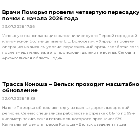
Врачи Поморья провели четвертую пересадк
почки с начала 2026 года
23.07.2026
17:56
Успешную трансплантацию выполнили хирурги Первой городской
клинической больницы имени Е.Е. Волосевич. – Хирурги провели
операцию на высшем уровне: пересаженный орган заработал сраз
после вмешательства, а это происходит далеко не всегда. Сегодня
Архангельская область – один
Трасса Коноша – Вельск проходит масштабн
обновление
22.07.2026
18:38
На юге Поморья обновляют одну из важных дорожных артерий
региона. Сейчас специалисты работают на отрезке с 86-го по 99-й
километр, техническая готовность которого превысила 53%. –
Капитальный ремонт трассы Коноша – Вельск разделен на два