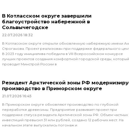
В Котласском округе завершили
благоустройство набережной в
Сольвычегодске
22.07.2026
18:32
В Котласском округе открыли обновленную набережную имени А
Строганова. Проект реализован при поддержке федерального цен
В 2023 году инициатива победила в VIII Всероссийском конкурсе
лучших проектов создания комфортной городской среды, которы
проводит Минстрой России в
Резидент Арктической зоны РФ модернизиру
производство в Приморском округе
21.07.2026
16:45
В Приморском округе обновляют производство по глубокой
переработке древесины. Предприятие развивает проект при
поддержке статуса резидента Арктической зоны РФ. Объем частных
инвестиций превысил 31 млн рублей, создано 12 рабочих мест. На
начальном этапе выпускались погонаж и