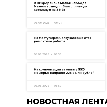
В микрорайоне Малая Слобода
Мезени возводят биотопливную
котельную на 3 МВт
06.08.2026
08:04
На мосту через Солзу завершаются
ремонтные работы
05.08.2026
08:56
На компенсации за оплату ЖКУ
Поморью направят 226,8 млн рублей
05.08.2026
08:50
НОВОСТНАЯ ЛЕНТ