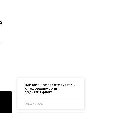
й
в
«Михаил Сомов» отмечает 51-
ю годовщину со дня
поднятия флага
09.07.2026