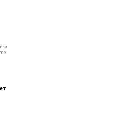
ники
тра.
й
ет