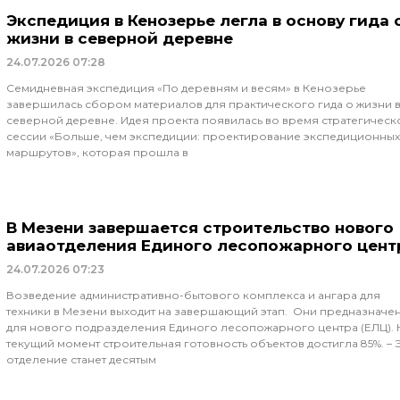
Экспедиция в Кенозерье легла в основу гида 
жизни в северной деревне
24.07.2026
07:28
Семидневная экспедиция «По деревням и весям» в Кенозерье
завершилась сбором материалов для практического гида о жизни 
северной деревне. Идея проекта появилась во время стратегическ
сессии «Больше, чем экспедиции: проектирование экспедиционных
маршрутов», которая прошла в
В Мезени завершается строительство нового
авиаотделения Единого лесопожарного цент
24.07.2026
07:23
Возведение административно-бытового комплекса и ангара для
техники в Мезени выходит на завершающий этап. Они предназначе
для нового подразделения Единого лесопожарного центра (ЕЛЦ). 
текущий момент строительная готовность объектов достигла 85%. – 
отделение станет десятым